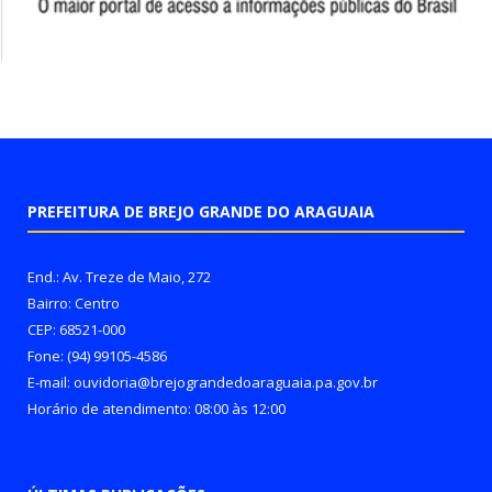
PREFEITURA DE BREJO GRANDE DO ARAGUAIA
End.: Av. Treze de Maio, 272
Bairro: Centro
CEP: 68521-000
Fone: (94) 99105-4586
E-mail: ouvidoria@brejograndedoaraguaia.pa.gov.br
Horário de atendimento: 08:00 às 12:00