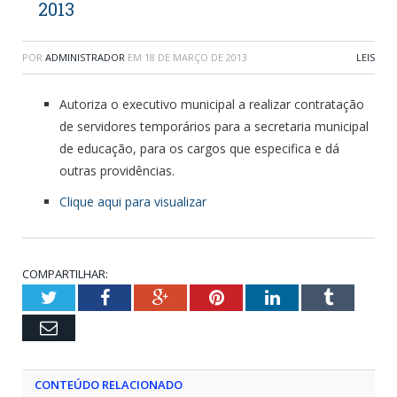
2013
POR
ADMINISTRADOR
EM
18 DE MARÇO DE 2013
LEIS
Autoriza o executivo municipal a realizar contratação
de servidores temporários para a secretaria municipal
de educação, para os cargos que especifica e dá
outras providências.
Clique aqui para visualizar
COMPARTILHAR:
Twitter
Facebook
Google+
Pinterest
LinkedIn
Tumblr
Email
CONTEÚDO RELACIONADO