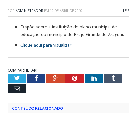
POR
ADMINISTRADOR
EM
12 DE ABRIL DE 2010
LEIS
Dispõe sobre a instituição do plano municipal de
educação do município de Brejo Grande do Araguai.
Clique aqui para visualizar
COMPARTILHAR:
Twitter
Facebook
Google+
Pinterest
LinkedIn
Tumblr
Email
CONTEÚDO RELACIONADO