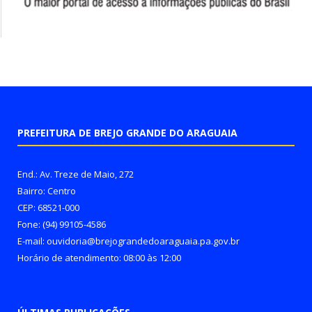
PREFEITURA DE BREJO GRANDE DO ARAGUAIA
End.: Av. Treze de Maio, 272
Bairro: Centro
CEP: 68521-000
Fone: (94) 99105-4586
E-mail: ouvidoria@brejograndedoaraguaia.pa.gov.br
Horário de atendimento: 08:00 às 12:00