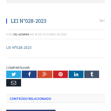
LEI N°028-2023
0
POR
CR2-ADMIN4
EM
18 DE OUTUBRO DE 2023
LEI N°028-2023
COMPARTILHAR:
Twitter
Facebook
Google+
Pinterest
LinkedIn
Tumblr
Email
CONTEÚDO RELACIONADO