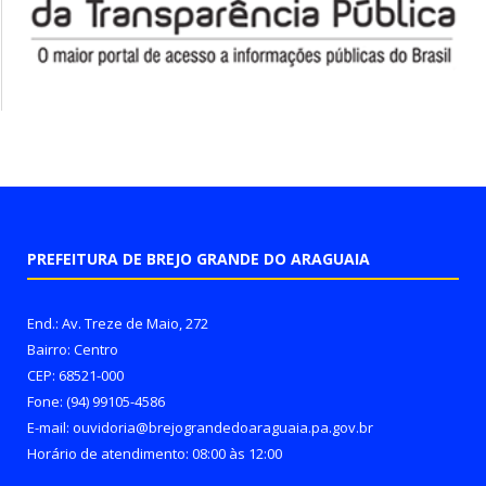
PREFEITURA DE BREJO GRANDE DO ARAGUAIA
End.: Av. Treze de Maio, 272
Bairro: Centro
CEP: 68521-000
Fone: (94) 99105-4586
E-mail: ouvidoria@brejograndedoaraguaia.pa.gov.br
Horário de atendimento: 08:00 às 12:00