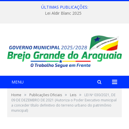
ÚLTIMAS PUBLICAÇÕES:
Lei Aldir Blanc 2025
MENU
»
»
»
Home
Publicações Oficiais
Leis
LEI Nº 030/2021, DE
09 DE DEZEMBRO DE 2021 (Autoriza o Poder Executivo municipal
a conceder título definitivo do terreno urbano do patrimônio
municipal)