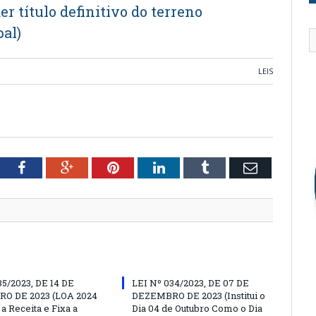
 título definitivo do terreno
al)
LEIS
tter
Facebook
Google+
Pinterest
LinkedIn
Tumblr
Email
35/2023, DE 14 DE
LEI Nº 034/2023, DE 07 DE
O DE 2023 (LOA 2024
DEZEMBRO DE 2023 (Institui o
a Receita e Fixa a
Dia 04 de Outubro Como o Dia