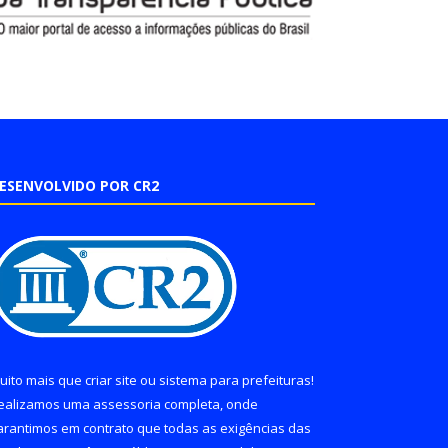
ESENVOLVIDO POR CR2
uito mais que
criar site
ou
sistema para prefeituras
!
ealizamos uma
assessoria
completa, onde
arantimos em contrato que todas as exigências das