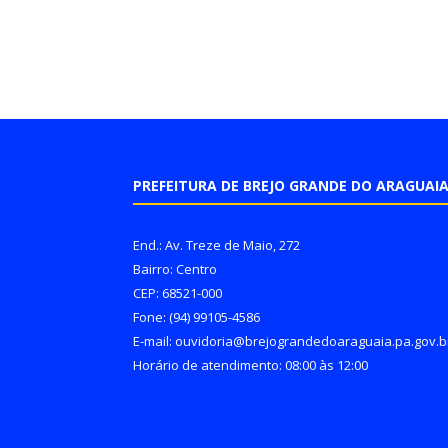
PREFEITURA DE BREJO GRANDE DO ARAGUAI
End.: Av. Treze de Maio, 272
Bairro: Centro
CEP: 68521-000
Fone: (94) 99105-4586
E-mail: ouvidoria@brejograndedoaraguaia.pa.gov.b
Horário de atendimento: 08:00 às 12:00