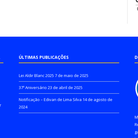
A
ÚLTIMAS PUBLICAÇÕES
D
Lei Aldir Blanc 2025
7 de maio de 2025
37º Aniversário
23 de abril de 2025
Notificação – Edivan de Lima Silva
14 de agosto de
r
2024
M
R
g